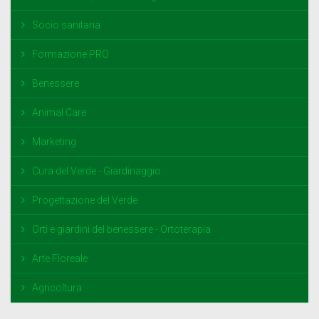
Socio sanitaria
Formazione PRO
Benessere
Animal Care
Marketing
Cura del Verde - Giardinaggio
Progettazione del Verde
Orti e giardini del benessere - Ortoterapia
Arte Floreale
Agricoltura