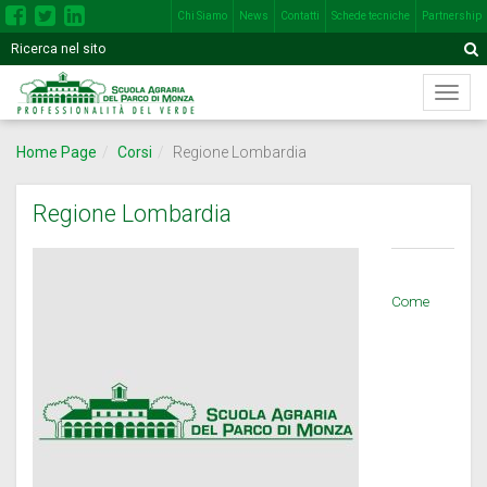
Chi Siamo
News
Contatti
Schede tecniche
Partnership
Inserisci
Motore
A
una
di
o
Menù
più
ricerca
di
parole
navig
nel
Home Page
Corsi
Regione Lombardia
princi
seguente
campo
Regione Lombardia
Come