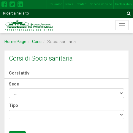
Chi Siamo
News
Contatti
Schede tecniche
Partnership
Inserisci
Motore
A
una
di
o
Menù
più
ricerca
di
parole
navig
nel
Home Page
Corsi
Socio sanitaria
princi
seguente
campo
Corsi di Socio sanitaria
Corsi attivi
Sede
Tipo