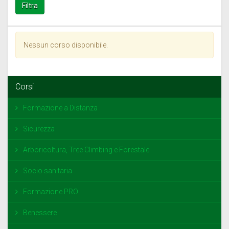
Nessun corso disponibile.
Corsi
Formazione a Distanza
Sicurezza
Arboricoltura, Tree Climbing e Forestale
Socio sanitaria
Formazione PRO
Benessere