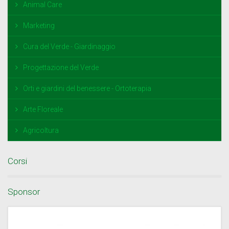
Animal Care
Marketing
Cura del Verde - Giardinaggio
Progettazione del Verde
Orti e giardini del benessere - Ortoterapia
Arte Floreale
Agricoltura
Corsi
Sponsor