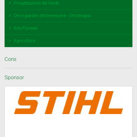
Progettazione del Verde
Orti e giardini del benessere - Ortoterapia
Arte Floreale
Agricoltura
Corsi
Sponsor