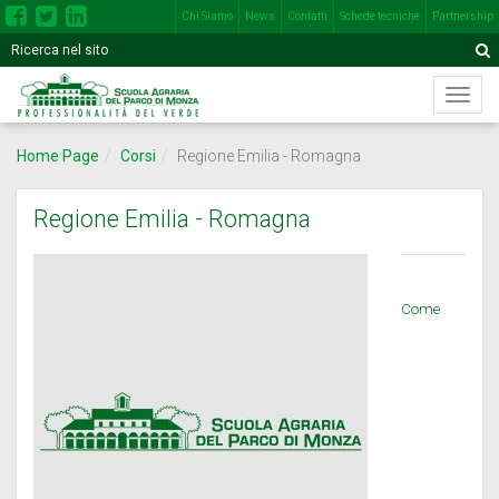
Chi Siamo
News
Contatti
Schede tecniche
Partnership
Inserisci
Motore
A
una
di
o
Menù
più
ricerca
di
parole
navig
nel
Home Page
Corsi
Regione Emilia - Romagna
princi
seguente
campo
Regione Emilia - Romagna
Come