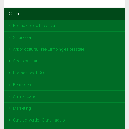
Corsi
Formazione a Distanza
Sicurezza
Arboricoltura, Tree Climbing e Forestale
Socio sanitaria
Formazione PRO
Benessere
Animal Care
Marketing
Cura del Verde - Giardinaggio