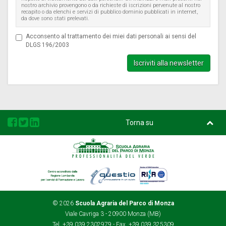
nostro archivio provengono o da richieste di iscrizioni pervenute al nostro
recapito o da elenchi e servizi di pubblico dominio pubblicati in internet,
da dove sono stati prelevati.
Acconsento al trattamento dei miei dati personali ai sensi del
DLGS 196/2003
Iscriviti alla newsletter
Torna su
Regione
Questio
Rina
Lombardia
© 2026
Scuola Agraria del Parco di Monza
Viale Cavriga 3 - 20900 Monza (MB)
Tel. +39 039 2302979 - Fax. +39 039 325309