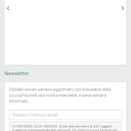
Newsletter
Desideri essere sempre aggiornato con le iniziative della
scuola? Iscriviti alla nostra newsletter, e sarai sempre
informato.
Inserisci
l'indirizzo
email
AVVERTENZA. DLGS 196/2003. Tutela delle persone e di altri soggetti
rispetto al trattamento dei dati personali. Gli indirizzi e-mail presenti nel