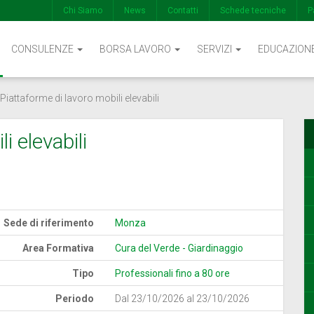
Chi Siamo
News
Contatti
Schede tecniche
P
CONSULENZE
BORSA LAVORO
SERVIZI
EDUCAZION
Piattaforme di lavoro mobili elevabili
i elevabili
Sede di riferimento
Monza
Area Formativa
Cura del Verde - Giardinaggio
Tipo
Professionali fino a 80 ore
Periodo
Dal 23/10/2026 al 23/10/2026