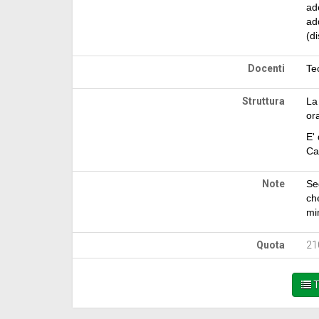
ade
ad
(di
Docenti
Tec
Struttura
La
or
E' 
Ca
Note
Se
ch
mi
Quota
21
T