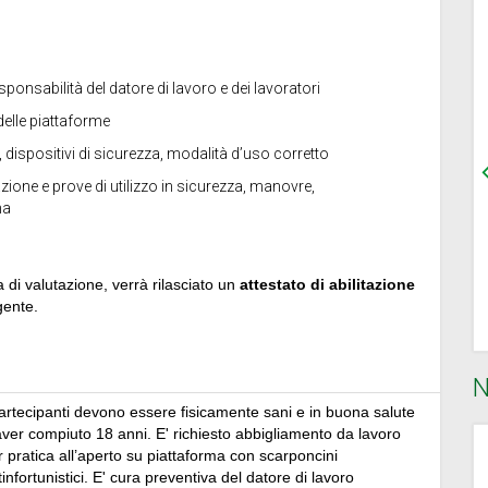
responsabilità del datore di lavoro e dei lavoratori
 delle piattaforme
i, dispositivi di sicurezza, modalità d’uso corretto
zione e prove di utilizzo in sicurezza, manovre,
na
 di valutazione, verrà rilasciato un
attestato di abilitazione
gente.
N
partecipanti devono essere fisicamente sani e in buona salute
aver compiuto 18 anni. E' richiesto abbigliamento da lavoro
r pratica all’aperto su piattaforma con scarponcini
infortunistici. E' cura preventiva del datore di lavoro