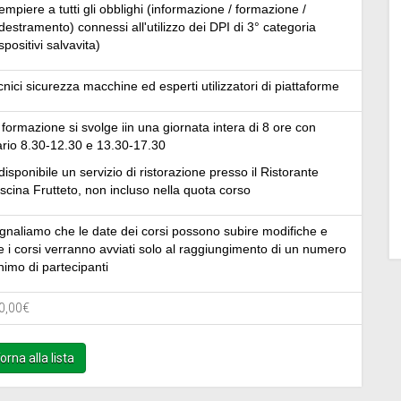
mpiere a tutti gli obblighi (informazione / formazione /
destramento) connessi all'utilizzo dei DPI di 3° categoria
spositivi salvavita)
nici sicurezza macchine ed esperti utilizzatori di piattaforme
 formazione si svolge iin una giornata intera di 8 ore con
ario 8.30-12.30 e 13.30-17.30
disponibile un servizio di ristorazione presso il
Ristorante
scina Frutteto
, non incluso nella quota corso
gnaliamo che le date dei corsi possono subire modifiche e
e i corsi verranno avviati solo al raggiungimento di un numero
nimo di partecipanti
0,00€
orna alla lista