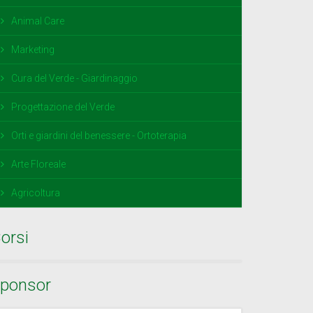
Animal Care
Marketing
Cura del Verde - Giardinaggio
Progettazione del Verde
Orti e giardini del benessere - Ortoterapia
Arte Floreale
Agricoltura
orsi
ponsor