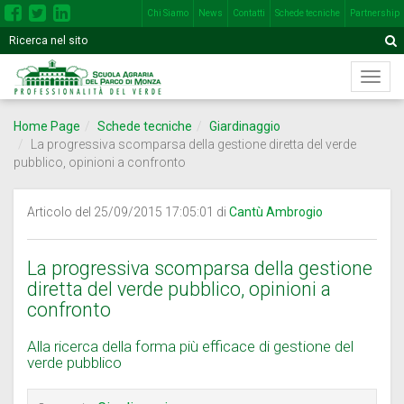
Chi Siamo
News
Contatti
Schede tecniche
Partnership
Inserisci
Motore
A
una
di
o
Menù
più
ricerca
di
parole
navig
nel
Home Page
Schede tecniche
Giardinaggio
princi
seguente
La progressiva scomparsa della gestione diretta del verde
campo
pubblico, opinioni a confronto
Articolo del 25/09/2015 17:05:01 di
Cantù Ambrogio
La progressiva scomparsa della gestione
diretta del verde pubblico, opinioni a
confronto
Alla ricerca della forma più efficace di gestione del
verde pubblico