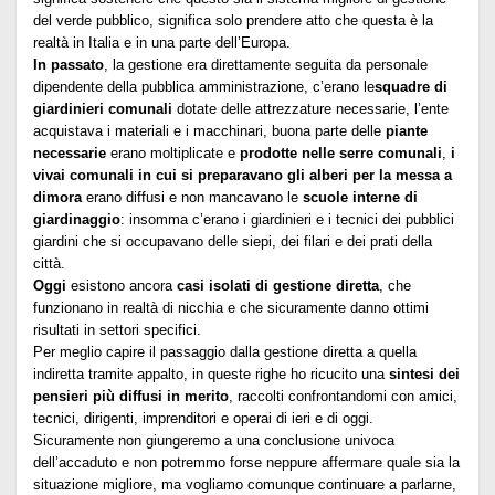
del verde pubblico, significa solo prendere atto che questa è la
realtà in Italia e in una parte dell’Europa.
In passato
, la gestione era direttamente seguita da personale
dipendente della pubblica amministrazione, c’erano le
squadre di
giardinieri comunali
dotate delle attrezzature necessarie, l’ente
acquistava i materiali e i macchinari, buona parte delle
piante
necessarie
erano moltiplicate e
prodotte nelle serre comunali
,
i
vivai comunali in cui si preparavano gli alberi per la messa a
dimora
erano diffusi e non mancavano le
scuole interne di
giardinaggio
: insomma c’erano i giardinieri e i tecnici dei pubblici
giardini che si occupavano delle siepi, dei filari e dei prati della
città.
Oggi
esistono ancora
casi isolati di gestione diretta
, che
funzionano in realtà di nicchia e che sicuramente danno ottimi
risultati in settori specifici.
Per meglio capire il passaggio dalla gestione diretta a quella
indiretta tramite appalto, in queste righe ho ricucito una
sintesi dei
pensieri più diffusi in merito
, raccolti confrontandomi con amici,
tecnici, dirigenti, imprenditori e operai di ieri e di oggi.
Sicuramente non giungeremo a una conclusione univoca
dell’accaduto e non potremmo forse neppure affermare quale sia la
situazione migliore, ma vogliamo comunque continuare a parlarne,