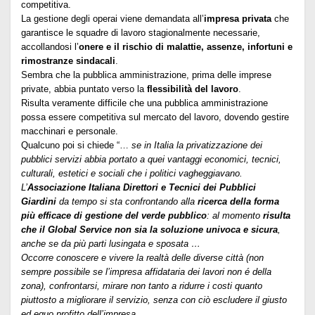
competitiva.
La gestione degli operai viene demandata all’
impresa privata
che
garantisce le squadre di lavoro stagionalmente necessarie,
accollandosi l’
onere e il rischio di malattie, assenze, infortuni e
rimostranze sindacali
.
Sembra che la pubblica amministrazione, prima delle imprese
private, abbia puntato verso la
flessibilità del lavoro
.
Risulta veramente difficile che una pubblica amministrazione
possa essere competitiva sul mercato del lavoro, dovendo gestire
macchinari e personale.
Qualcuno poi si chiede “…
se in Italia la privatizzazione dei
pubblici servizi abbia portato a quei vantaggi economici, tecnici,
culturali, estetici e sociali che i politici vagheggiavano.
L’
Associazione Italiana Direttori e Tecnici dei Pubblici
Giardini
da tempo si sta confrontando alla
ricerca della forma
più efficace di gestione del verde pubblico
: al momento
risulta
che il Global Service non sia la soluzione univoca e sicura
,
anche se da più parti lusingata e sposata …
Occorre conoscere e vivere la realtà delle diverse città (non
sempre possibile se l’impresa affidataria dei lavori non é della
zona), confrontarsi, mirare non tanto a ridurre i costi quanto
piuttosto a migliorare il servizio, senza con ciò escludere il giusto
ed equo profitto dell’impresa.