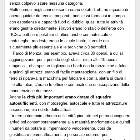
senza colpevolizzare nessuna categoria.
Molti comuni negli anni sessanta erano dotati di ottime squadre di
operai guidate da tecnici preparati, anch’essi formatisi in campo
con esperienze e capacità fuori di dubbio, quasi tutte le attività
erano gestite direttamente, i lavori erano lo sfalcio dell’erba con
BCS a pettine e potature di alberi anche con autoscale e
motoseghe, modeste erano le aiuole fiorite, il verde era
sicuramente più essenziale e le tecniche più semplici.
Il Parco di Monza, per esempio, aveva circa 30 operai, a cui si
aggiungevano, per il periodo degli sfalci, circa altri 10 operai
stagionali, che spesso tagliavano i bordi con la ranza cioè a falce,
e quindi gli attrezzi erano di facile manutenzione, con un filo di
ferro si riparava la macchina per falciare e con la pietra si dava il
filo alla falce, c’erano le officine comunali che si occupavano della
manutenzione dei mezzi.
Anche
le città più importanti erano dotate di squadre
autosufficienti
, con motoseghe, autoscale e tutte le attrezzature
necessarie, più ridotte delle attuali.
L’intero patrimonio arboreo delle città piantato nel primo dopoguerra
arrivò poi contemporaneamente alla maturità morfometrica e quindi
i numeri da potare si impennarono velocemente, così da
giustificare i primi affidamenti a personale esterno, per