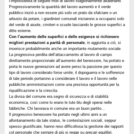
l’impossibilità di seguire moli di lavoro stagionalmente altalenanti.
Progressivamente la quantità del lavoro aumentò e il verde
pubblico iniziò a non essere più solo un prato da sfalciare o un
arbusto da potare, i giardinieri comunali iniziarono a occuparsi solo
del verde di aiuole, cimiteri e scuole lasciando le grosse superfici a
ditte esterne.
Con l’aumento delle superfici e delle esigenze si richiesero
migliori prestazioni a parità di personale
; in aggiunta a ciò, si
inserisce probabilmente anche un importante mutamento sociale.
La progressiva perdita dell’attaccamento al lavoro di campo
direttamente proporzionale all’aumento del benessere, ha portato e
porta le nuove generazioni ad avere perso la passione per questo
tipo di lavoro considerato forse umile; il dopoguerra e le sofferenze
di tale periodo portarono a considerare il lavoro e il lavoro nelle
pubbliche amministrazioni come una preziosa opportunità per la
riqualificazione e la crescita.
La divisa del comune era segno di sicurezza e di stabilità
economica, così come lo erano le tute blu degli operai nelle
fabbriche. Chi lavorava in comune era un buon partito…
Il progressivo benessere ha portato negli ultimi anni a un
allontanamento da tale status, le contestazioni sociali, seppur
spesso giustificate, hanno reso difficoltosa la gestione dei rapporti
col personale che sempre di più si regge su precari equilibri.