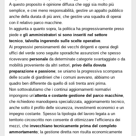
A questo proposito è opinione diffusa che oggi sia molto più
semplice, e crei meno responsabilità, gestire un appalto pubblico
anche della durata di più anni, che gestire una squadra di operai
con il relativo parco macchine.
In aggiunta a quanto sopra, la politica ha progressivamente preso
piede e
gli amministratori si sono inseriti nel settore
tecnico
,
talvolta ingerendo sulle scelte operative
.
Ai progressivi pensionamenti dei vecchi dirigenti e operai degli
uffici del verde sono seguite sporadiche assunzioni che spesso
ricevevano
personale
da determinate categorie svantaggiate o da
mobilità proveniente da altri settori,
privo della dovuta
preparazione e passione
; se uniamo la progressiva scomparsa
delle scuole di giardinieri che i comuni avevano, abbiamo un
quadro ben differente da quello di soli trenta anni prima.
Non sottovalutiamo che i continui aggiornamenti normativi
impongono un’
attenta e costante gestione del parco macchine
,
che richiedono manodopera specializzata, aggiornamento tecnico,
anche sotto il profilo delle sicurezza, investimenti economici e un
impegno costante. Spesso la tipologia del lavoro legata a un
territorio circoscritto non consente di ottimizzare l’efficienza dei
mezzi, che
invecchiano tecnicamente prima del completo
ammortamento
; la gestione diretta non risulta economicamente