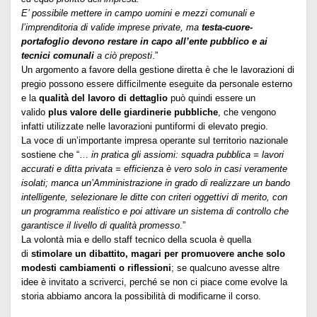
E’ possibile mettere in campo uomini e mezzi comunali e
l’imprenditoria di valide imprese private, ma
testa-cuore-
portafoglio devono restare in capo all’ente pubblico e ai
tecnici comunali
a ciò preposti
.”
Un argomento a favore della gestione diretta è che le lavorazioni di
pregio possono essere difficilmente eseguite da personale esterno
e la
qualità del lavoro di dettaglio
può quindi essere un
valido
plus valore delle giardinerie pubbliche
, che vengono
infatti utilizzate nelle lavorazioni puntiformi di elevato pregio.
La voce di un’importante impresa operante sul territorio nazionale
sostiene che “…
in pratica gli assiomi: squadra pubblica = lavori
accurati e ditta privata = efficienza è vero solo in casi veramente
isolati; manca un’Amministrazione in grado di realizzare un bando
intelligente, selezionare le ditte con criteri oggettivi di merito, con
un programma realistico e poi attivare un sistema di controllo che
garantisce il livello di qualità promesso
.”
La volontà mia e dello staff tecnico della scuola è quella
di
stimolare un dibattito, magari per promuovere anche solo
modesti cambiamenti o riflessioni
; se qualcuno avesse altre
idee è invitato a scriverci, perché se non ci piace come evolve la
storia abbiamo ancora la possibilità di modificarne il corso.