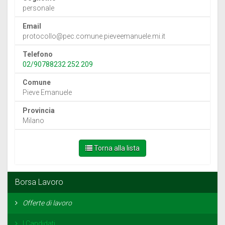
personale
Email
protocollo@pec.comune.pieveemanuele.mi.it
Telefono
02/90788232 252 209
Comune
Pieve Emanuele
Provincia
Milano
Torna alla lista
Borsa Lavoro
Offerte di lavoro
I Candidati