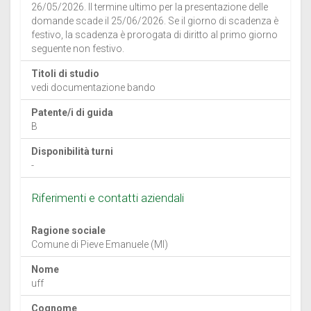
26/05/2026. Il termine ultimo per la presentazione delle
domande scade il 25/06/2026. Se il giorno di scadenza è
festivo, la scadenza è prorogata di diritto al primo giorno
seguente non festivo.
Titoli di studio
vedi documentazione bando
Patente/i di guida
B
Disponibilità turni
-
Riferimenti e contatti aziendali
Ragione sociale
Comune di Pieve Emanuele (MI)
Nome
uff
Cognome