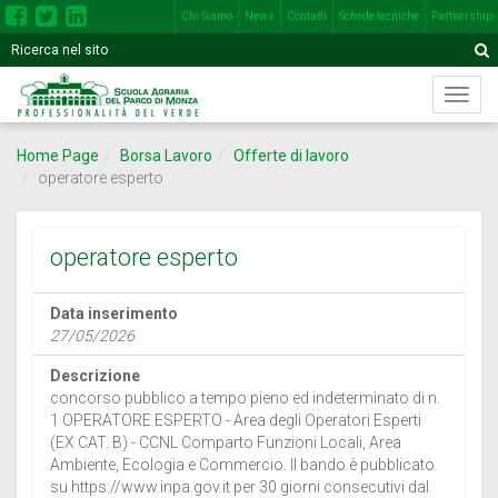
Chi Siamo
News
Contatti
Schede tecniche
Partnership
Inserisci
Motore
A
una
di
o
Menù
più
ricerca
di
parole
navig
nel
Home Page
Borsa Lavoro
Offerte di lavoro
princi
seguente
operatore esperto
campo
operatore esperto
Data inserimento
27/05/2026
Descrizione
concorso pubblico a tempo pieno ed indeterminato di n.
1 OPERATORE ESPERTO - Area degli Operatori Esperti
(EX CAT. B) - CCNL Comparto Funzioni Locali, Area
Ambiente, Ecologia e Commercio. Il bando è pubblicato
su https://www.inpa.gov.it per 30 giorni consecutivi dal