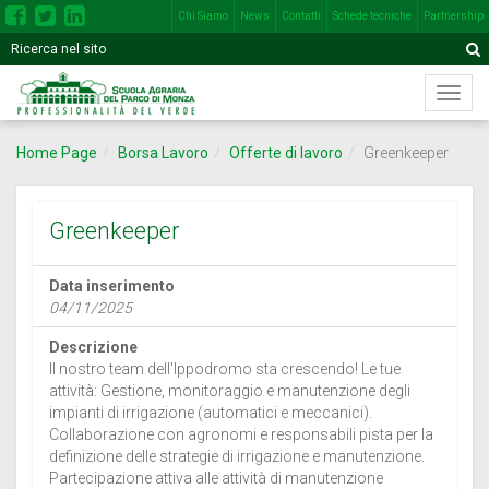
Chi Siamo
News
Contatti
Schede tecniche
Partnership
Inserisci
Motore
A
una
di
o
Menù
più
ricerca
di
parole
navig
nel
Home Page
Borsa Lavoro
Offerte di lavoro
Greenkeeper
princi
seguente
campo
Greenkeeper
Data inserimento
04/11/2025
Descrizione
Il nostro team dell'Ippodromo sta crescendo! Le tue
attività: Gestione, monitoraggio e manutenzione degli
impianti di irrigazione (automatici e meccanici).
Collaborazione con agronomi e responsabili pista per la
definizione delle strategie di irrigazione e manutenzione.
Partecipazione attiva alle attività di manutenzione