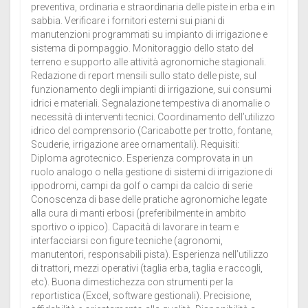
preventiva, ordinaria e straordinaria delle piste in erba e in
sabbia. Verificare i fornitori esterni sui piani di
manutenzioni programmati su impianto di irrigazione e
sistema di pompaggio. Monitoraggio dello stato del
terreno e supporto alle attività agronomiche stagionali.
Redazione di report mensili sullo stato delle piste, sul
funzionamento degli impianti di irrigazione, sui consumi
idrici e materiali. Segnalazione tempestiva di anomalie o
necessità di interventi tecnici. Coordinamento dell’utilizzo
idrico del comprensorio (Caricabotte per trotto, fontane,
Scuderie, irrigazione aree ornamentali). Requisiti:
Diploma agrotecnico. Esperienza comprovata in un
ruolo analogo o nella gestione di sistemi di irrigazione di
ippodromi, campi da golf o campi da calcio di serie
Conoscenza di base delle pratiche agronomiche legate
alla cura di manti erbosi (preferibilmente in ambito
sportivo o ippico). Capacità di lavorare in team e
interfacciarsi con figure tecniche (agronomi,
manutentori, responsabili pista). Esperienza nell’utilizzo
di trattori, mezzi operativi (taglia erba, taglia e raccogli,
etc). Buona dimestichezza con strumenti per la
reportistica (Excel, software gestionali). Precisione,