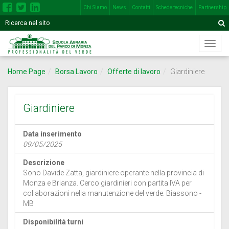
Chi Siamo
News
Contatti
Schede tecniche
Partnership
Inserisci
Motore
A
una
di
o
Menù
più
ricerca
di
parole
navig
nel
Home Page
Borsa Lavoro
Offerte di lavoro
Giardiniere
princi
seguente
campo
Giardiniere
Data inserimento
09/05/2025
Descrizione
Sono Davide Zatta, giardiniere operante nella provincia di
Monza e Brianza. Cerco giardinieri con partita IVA per
collaborazioni nella manutenzione del verde. Biassono -
MB
Disponibilità turni