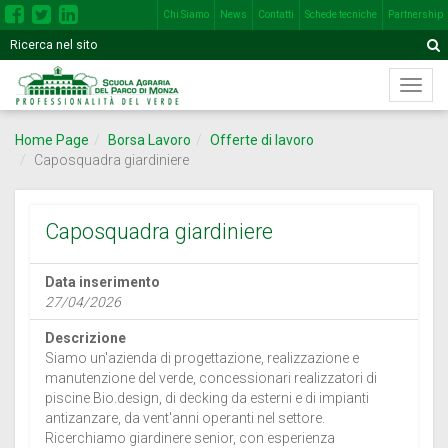
Chi Siamo
News
Contatti
Schede tecniche
Partnership
Inserisci
Motore
A
una
di
o
Menù
più
ricerca
di
parole
navig
nel
Home Page
Borsa Lavoro
Offerte di lavoro
princi
seguente
Caposquadra giardiniere
campo
Caposquadra giardiniere
Data inserimento
27/04/2026
Descrizione
Siamo un'azienda di progettazione, realizzazione e
manutenzione del verde, concessionari realizzatori di
piscine Bio.design, di decking da esterni e di impianti
antizanzare, da vent'anni operanti nel settore.
Ricerchiamo giardinere senior, con esperienza