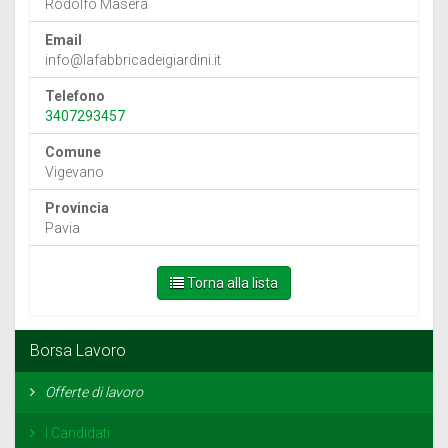
Rodolfo Masera
Email
info@lafabbricadeigiardini.it
Telefono
3407293457
Comune
Vigevano
Provincia
Pavia
Torna alla lista
Borsa Lavoro
Offerte di lavoro
I Candidati