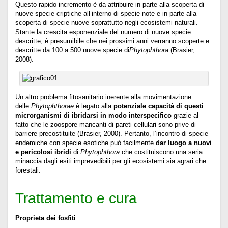
Questo rapido incremento è da attribuire in parte alla scoperta di
nuove specie criptiche all’interno di specie note e in parte alla
scoperta di specie nuove soprattutto negli ecosistemi naturali.
Stante la crescita esponenziale del numero di nuove specie
descritte, è presumibile che nei prossimi anni verranno scoperte e
descritte da 100 a 500 nuove specie di
Phytophthora
(Brasier,
2008).
Un altro problema fitosanitario inerente alla movimentazione
delle
Phytophthorae
è legato alla
potenziale capacità di questi
microrganismi di ibridarsi in modo interspecifico
grazie al
fatto che le zoospore mancanti di pareti cellulari sono prive di
barriere precostituite (Brasier, 2000). Pertanto, l’incontro di specie
endemiche con specie esotiche può facilmente
dar luogo a nuovi
e pericolosi ibridi
di
Phytophthora
che costituiscono una seria
minaccia dagli esiti imprevedibili per gli ecosistemi sia agrari che
forestali.
Trattamento e cura
Proprieta dei fosfiti