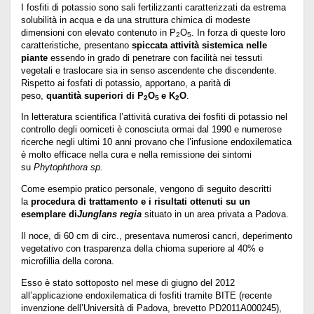
I fosfiti di potassio sono sali fertilizzanti caratterizzati da estrema
solubilità in acqua e da una struttura chimica di modeste
dimensioni con elevato contenuto in P
O
. In forza di queste loro
2
5
caratteristiche, presentano
spiccata attività sistemica nelle
piante
essendo in grado di penetrare con facilità nei tessuti
vegetali e traslocare sia in senso ascendente che discendente.
Rispetto ai fosfati di potassio, apportano, a parità di
peso,
quantità superiori di P
O
e K
O
.
2
5
2
In letteratura scientifica l’attività curativa dei fosfiti di potassio nel
controllo degli oomiceti è conosciuta ormai dal 1990 e numerose
ricerche negli ultimi 10 anni provano che l’infusione endoxilematica
è molto efficace nella cura e nella remissione dei sintomi
su
Phytophthora sp.
Come esempio pratico personale, vengono di seguito descritti
la
procedura di trattamento e i risultati ottenuti su un
esemplare di
Junglans regia
situato in un area privata a Padova.
Il noce, di 60 cm di circ., presentava numerosi cancri, deperimento
vegetativo con trasparenza della chioma superiore al 40% e
microfillia della corona.
Esso è stato sottoposto nel mese di giugno del 2012
all’applicazione endoxilematica di fosfiti tramite BITE (recente
invenzione dell’Università di Padova, brevetto PD2011A000245),