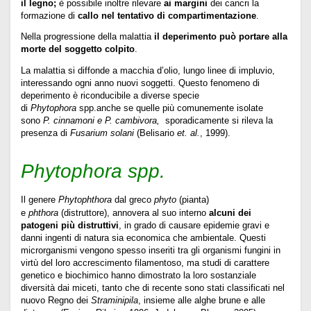
il legno;
è possibile inoltre rilevare
ai margini
dei cancri la
formazione di
callo nel tentativo di compartimentazione
.
Nella progressione della malattia
il deperimento può portare alla
morte del soggetto colpito
.
La malattia si diffonde a macchia d’olio, lungo linee di impluvio,
interessando ogni anno nuovi soggetti. Questo fenomeno di
deperimento è riconducibile a diverse specie
di
Phytophora
spp.anche se quelle più comunemente isolate
sono
P. cinnamoni e P. cambivora,
sporadicamente si rileva la
presenza di
Fusarium solani
(Belisario
et. al.
, 1999).
Phytophora spp.
Il genere
Phytophthora
dal greco
phyto
(pianta)
e
phthora
(distruttore), annovera al suo interno
alcuni dei
patogeni più distruttivi
, in grado di causare epidemie gravi e
danni ingenti di natura sia economica che ambientale. Questi
microrganismi vengono spesso inseriti tra gli organismi fungini in
virtù del loro accrescimento filamentoso, ma studi di carattere
genetico e biochimico hanno dimostrato la loro sostanziale
diversità dai miceti, tanto che di recente sono stati classificati nel
nuovo Regno dei
Straminipila
, insieme alle alghe brune e alle