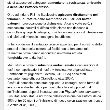
siti di attacco del patogeno,
aumentano la resistenza
,
arrivando
a debellare l’attacco stesso
.
Oltre ad indurre
RIS
, le fitoalessine
agiscono direttamente nei
fenomeni di rottura delle membrane cellulari dei batteri
patogeni
, provocandone la distruzione. Alcune volte però, i
meccanismi naturali di difesa delle piante non riescono a
controllare gli agenti patogeni, così le concentrazioni di fitoalessine
e di altri anti-microbici rimangono insufficienti.
In tali condizioni il vantaggio tecnico apportato per il ripristino dello
stato di salute della coltura dai fosfiti risulta fondamentale.
Numerose prove hanno riscontrato un’
ottima attività
fungicida
svolta dai fosfiti.
Molti studi e prove di
infusione endoxilematica
con iniezioni di
fosfiti con applicazioni di fosfiti + tensioattivo organosilicato
Pentrabark ™ (Agrichem, Medina, OH, USA) sono stati
costantemente efficaci (Garbellotto et.al.2007).
Fosfiti di potassio sono stati applicati a castagni sotto forma di
iniezione endoxilematica per controllare lo sviluppo del mal
dell’inchiostro, dopo di inoculazione con
Phytophthora cinnamomi
.
I risultati sono stati la riduzione dell’espressione dei sintomi da ca.
90% entro 30 giorni e l’inibizione di nuove colonizzazioni sul tronco
(Gentile
et.al.,
2009).