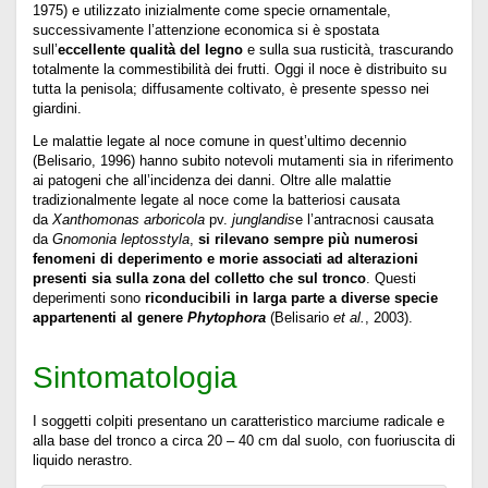
1975) e utilizzato inizialmente come specie ornamentale,
successivamente l’attenzione economica si è spostata
sull’
eccellente qualità del legno
e sulla sua rusticità, trascurando
totalmente la commestibilità dei frutti. Oggi il noce è distribuito su
tutta la penisola; diffusamente coltivato, è presente spesso nei
giardini.
Le malattie legate al noce comune in quest’ultimo decennio
(Belisario, 1996) hanno subito notevoli mutamenti sia in riferimento
ai patogeni che all’incidenza dei danni. Oltre alle malattie
tradizionalmente legate al noce come la batteriosi causata
da
Xanthomonas arboricola
pv.
junglandis
e l’antracnosi causata
da
Gnomonia leptosstyla
,
si rilevano sempre più numerosi
fenomeni di deperimento e morie associati ad alterazioni
presenti sia sulla zona del colletto che sul tronco
. Questi
deperimenti sono
riconducibili in larga parte a diverse specie
appartenenti al genere
Phytophora
(Belisario
et al.
, 2003).
Sintomatologia
I soggetti colpiti presentano un caratteristico marciume radicale e
alla base del tronco a circa 20 – 40 cm dal suolo, con fuoriuscita di
liquido nerastro.