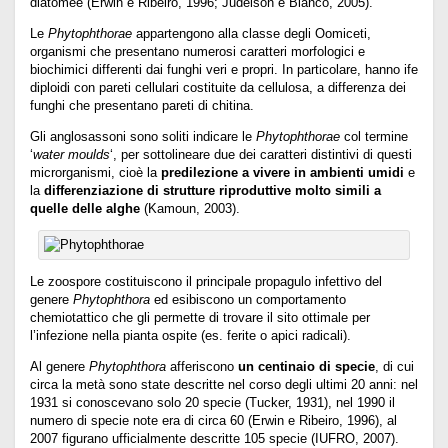
diatomee (Erwin e Ribeiro, 1996; Judelson e Blanco, 2005).
Le
Phytophthorae
appartengono alla classe degli Oomiceti,
organismi che presentano numerosi caratteri morfologici e
biochimici differenti dai funghi veri e propri. In particolare, hanno ife
diploidi con pareti cellulari costituite da cellulosa, a differenza dei
funghi che presentano pareti di chitina.
Gli anglosassoni sono soliti indicare le
Phytophthorae
col termine
‘
water moulds
‘, per sottolineare due dei caratteri distintivi di questi
microrganismi, cioè la
predilezione a vivere in ambienti umidi
e
la
differenziazione di strutture riproduttive molto simili a
quelle delle alghe
(Kamoun, 2003).
Le zoospore costituiscono il principale propagulo infettivo del
genere
Phytophthora
ed esibiscono un comportamento
chemiotattico che gli permette di trovare il sito ottimale per
l’infezione nella pianta ospite (es. ferite o apici radicali).
Al genere
Phytophthora
afferiscono
un centinaio di specie
, di cui
circa la metà sono state descritte nel corso degli ultimi 20 anni: nel
1931 si conoscevano solo 20 specie (Tucker, 1931), nel 1990 il
numero di specie note era di circa 60 (Erwin e Ribeiro, 1996), al
2007 figurano ufficialmente descritte 105 specie (IUFRO, 2007).