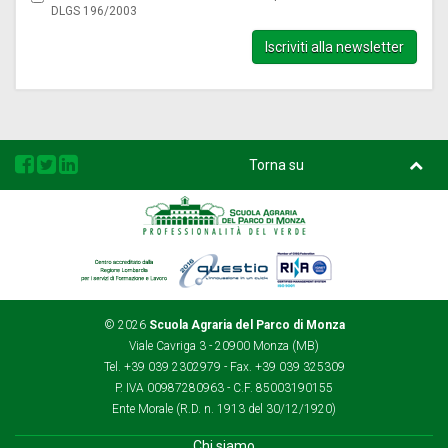
DLGS 196/2003
Iscriviti alla newsletter
Torna su
Regione
Questio
Rina
Lombardia
© 2026
Scuola Agraria del Parco di Monza
Viale Cavriga 3 - 20900 Monza (MB)
Tel. +39 039 2302979 - Fax. +39 039 325309
P. IVA 00987280963 - C.F. 85003190155
Ente Morale (R.D. n. 1913 del 30/12/1920)
Chi siamo