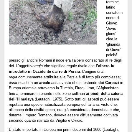
termine
latino
coniato in
onore di
Giove:
‘Jovis
glans’
cioè la
‘ghianda
di Giove’
poiché
presso gli antichi Romani il noce era l’albero consacrato al re degli
dei. L’aggettivo
regia
che significa regale rivela che
l’albero fu
introdotto in Occidente dai re di Persia
. L’origine di
J.
regia
comunemente attribuita alla Persia è di fatto più complessa;
essa ricade in un
areale
assai vasto che si estende
dai Carpazi
in
Europa orientale attraverso la Turchia, l’Iraq, l’Iran, l’Afghanistan
fino a terminare in oriente nelle zone collinari
ai piedi della catena
dell’Himalaya
(Leutaghi, 1975). Sotto tutti gli aspetti può essere
reputata una specie naturalizzata europea ed italiana, visto che,
all’epoca della civiltà greca, era già considerata domestica e che,
durante l’Impero Romano, doveva essere diffusamente coltivata
secondo quanto narrato da Virgilio e Ovidio.
È stato importato in Europa nei primi decenni del 1600 (Leutaghi,