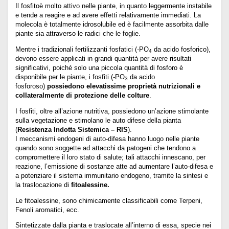
Il fosfitoè molto attivo nelle piante, in quanto leggermente instabile
e tende a reagire e ad avere effetti relativamente immediati. La
molecola è totalmente idrosolubile ed è facilmente assorbita dalle
piante sia attraverso le radici che le foglie.
Mentre i tradizionali fertilizzanti fosfatici (-PO
da acido fosforico),
4
devono essere applicati in grandi quantità per avere risultati
significativi, poiché solo una piccola quantità di fosforo è
disponibile per le piante, i fosfiti (-PO
da acido
3
fosforoso)
possiedono elevatissime proprietà nutrizionali e
collateralmente di protezione delle colture
.
I fosfiti, oltre all’azione nutritiva, possiedono un’azione stimolante
sulla vegetazione e stimolano le auto difese della pianta
(
Resistenza Indotta Sistemica – RIS
).
I meccanismi endogeni di auto-difesa hanno luogo nelle piante
quando sono soggette ad attacchi da patogeni che tendono a
compromettere il loro stato di salute; tali attacchi innescano, per
reazione, l’emissione di sostanze atte ad aumentare l’auto-difesa e
a potenziare il sistema immunitario endogeno, tramite la sintesi e
la traslocazione di
fitoalessine.
Le fitoalessine, sono chimicamente classificabili come Terpeni,
Fenoli aromatici, ecc.
Sintetizzate dalla pianta e traslocate all’interno di essa, specie nei