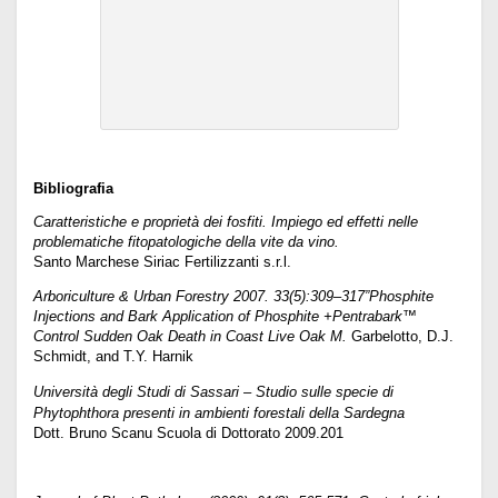
Bibliografia
Caratteristiche e proprietà dei fosfiti. Impiego ed effetti nelle
problematiche fitopatologiche della vite da vino.
Santo Marchese Siriac Fertilizzanti s.r.l.
Arboriculture & Urban Forestry 2007. 33(5):309–317”Phosphite
Injections and Bark Application of Phosphite +Pentrabark™
Control Sudden Oak Death in Coast Live Oak M.
Garbelotto, D.J.
Schmidt, and T.Y. Harnik
Università degli Studi di Sassari – Studio sulle specie di
Phytophthora presenti in ambienti forestali della Sardegna
Dott. Bruno Scanu Scuola di Dottorato 2009.201