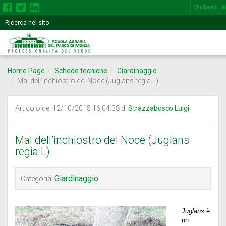
Chi Siamo
N
Inserisci
Motore
una
di
o
più
ricerca
parole
nel
Home Page
Schede tecniche
Giardinaggio
seguente
Mal dell’inchiostro del Noce (Juglans regia L)
campo
Articolo del 12/10/2015 16:04:38 di
Strazzabosco Luigi
Mal dell’inchiostro del Noce (Juglans
regia L)
Giardinaggio
Categoria:
Juglans
è
un